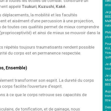
un à toutes les écoles de combat: construire un
cett
m’in
ment appelé
Tsukuri
,
Kuzushi
,
Kaké
.
Je p
les déplacements, la mobilité et les facultés
BEE
ent et aisément d’une percussion à une projection,
Maît
nati
on de toutes ces qualités permet de mieux comprendre
(proprioceptivité) et ainsi de mieux se mouvoir dans la
Phil
plu
Pour
ocs répétés toujours traumatisants rendent possible
KUL
égrité du corps est en permanence respectée.
Yos
quit
Je 
rps, Ensemble)
tou
Je c
alement transformer son esprit. La dureté du corps
Mic
BEE
 corps facilite l’ouverture d’esprit.
Aujo
ons à ce que le corps retrouve ses capacités de
tro
titr
Des 
laire, de tonification, et de gainage, nous