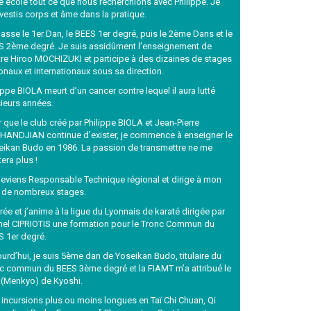
e école tout ce que nous recherchions avec Philippe. Je
vestis corps et âme dans la pratique.
asse le 1er Dan, le BEES 1er degré, puis le 2ème Dans et le
S 2ème degré. Je suis assidûment l’enseignement de
re Hiroo MOCHIZUKI et participe à des dizaines de stages
onaux et internationaux sous sa direction.
ippe BIOLA meurt d’un cancer contre lequel il aura lutté
sieurs années.
 que le club créé par Philippe BIOLA et Jean-Pierre
HANDJIAN continue d’exister, je commence à enseigner le
eikan Budo en 1986. La passion de transmettre ne me
tera plus !
deviens Responsable Technique régional et dirige à mon
r de nombreux stages.
rée et j’anime à la ligue du Lyonnais de karaté dirigée par
hel CIPRIOTIS une formation pour le Tronc Commun du
S 1er degré.
urd’hui, je suis 5ème dan de Yoseikan Budo, titulaire du
nc commun du BEES 3ème degré et la FIAMT m’a attribué le
e (Menkyo) de Kyoshi.
incursions plus ou moins longues en Taï Chi Chuan, Qi