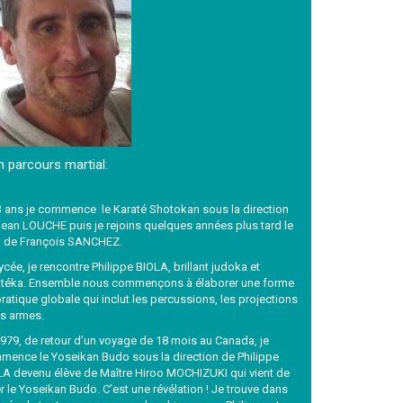
 parcours martial:
3 ans je commence le Karaté Shotokan sous la direction
ean LOUCHE puis je rejoins quelques années plus tard le
b de François SANCHEZ.
ycée, je rencontre Philippe BIOLA, brillant judoka et
atéka. Ensemble nous commençons à élaborer une forme
ratique globale qui inclut les percussions, les projections
es armes.
979, de retour d’un voyage de 18 mois au Canada, je
mence le Yoseikan Budo sous la direction de Philippe
LA devenu élève de Maître Hiroo MOCHIZUKI qui vient de
r le Yoseikan Budo. C’est une révélation ! Je trouve dans