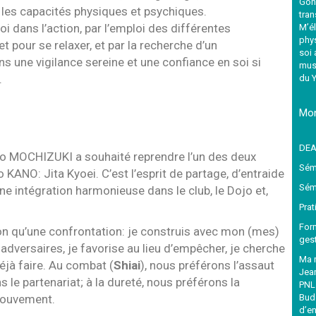
Gon
les capacités physiques et psychiques.
tra
oi dans l’action, par l’emploi des différentes
M’él
phys
et pour se relaxer, et par la recherche d’un
soi 
 une vigilance sereine et une confiance en soi si
musc
.
du Y
Mon
DEA
roo MOCHIZUKI a souhaité reprendre l’un des deux
Sém
KANO: Jita Kyoei. C’est l’esprit de partage, d’entraide
Sémi
e intégration harmonieuse dans le club, le Dojo et,
.
Prat
Form
n qu’une confrontation: je construis avec mon (mes)
gest
adversaires, je favorise au lieu d’empêcher, je cherche
Ma r
déjà faire. Au combat (
Shiai
), nous préférons l’assaut
Jean
s le partenariat; à la dureté, nous préférons la
PNL
 mouvement.
Budo
d’en