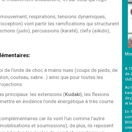
 mouvement, respirations, tensions dynamiques,
oception) vont partir les ramifications qui structurent
ections (judo), percussions (karaté), clefs (aïkido),
Mon
lémentaires:
A 1
oi de l’onde de choc à mains nues (coups de pieds, de
de J
on, couteau, sabre…) ainsi que pour toutes les
clu
ojections.
Au l
kar
s principaux: les extensions (
Kudaki
), les flexions
de p
 mettre en évidence l’onde énergétique à très courte
et l
En 1
com
complémentaires car ils vont l’un comme l’autre
BIO
mobilisations et soumissions); de plus, ils reposent
crée