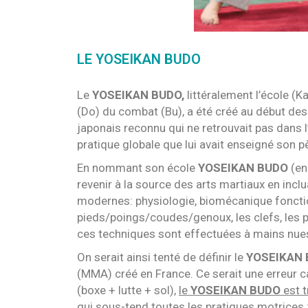
LE YOSEIKAN BUDO
Le
YOSEIKAN BUDO,
littéralement l’école (K
(Do) du combat (Bu), a été créé au début d
japonais reconnu qui ne retrouvait pas dans 
pratique globale que lui avait enseigné son 
En nommant son école
YOSEIKAN BUDO
(en
revenir à la source des arts martiaux en inc
modernes: physiologie, biomécanique fonctio
pieds/poings/coudes/genoux, les clefs, les p
ces techniques sont effectuées à mains nue
On serait ainsi tenté de définir le
YOSEIKAN
(MMA) créé en France. Ce serait une erreur c
(boxe + lutte + sol),
le
YOSEIKAN BUDO
est t
qui sous-tend toutes les pratiques motrices :