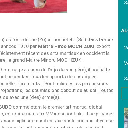
S
AD
an) où l’on éduque (Yo) à l’honnêteté (Sei) dans la voie
es années 1970 par
Maître Hiroo MOCHIZUKI
, expert
V
l’éclatement récent des arts martiaux en occident la
père, le grand Maître Minoru MOCHIZUKI.
V
 hommage au nom du Dojo de son père), il souhaite
luant cependant tous les apports des pratiques
S
nnelle, étirements… Sont utilisées les percussions
rojections, les soumissions debout ou au sol. Toutes
s ou avec une (des) arme(s).
 BUDO
comme étant le premier art martial global
ar, contrairement aux MMA qui sont pluridisciplinaires
ransdisciplinaire
car il est axé sur le principe physique
 le mouvement ondulatoire, et sur celui qui régit