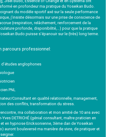
g, Jisei Budo, Essence of Change et en Systéma ont
nsformé en profondeur ma pratique du Yoseikan Budo.
oignant du modèle sportif axé sur la seule performance
ique, j’insiste désormais sur une prise de conscience de
accrue (respiration, relâchement, renforcement de la
ulature profonde, disponibilité,…) pour que la pratique
oseikan Budo puisse s’épanouir sur le (très) long terme.
 parcours professionnel:
 d’études anglophones
iologue
otricien
icien PNL
ateur/Consultant en qualité relationnelle, management,
ion des conflits, transformation du stress.
encontre, ma collaboration et mon amitié de 10 ans avec
-Yves DETRICHÉ (génial consultant, maître praticien en
 et en hypnose Ericksonienne, 3ème dan de Yoseikan
) auront bouleversé ma manière de vivre, de pratiquer et
seigner.